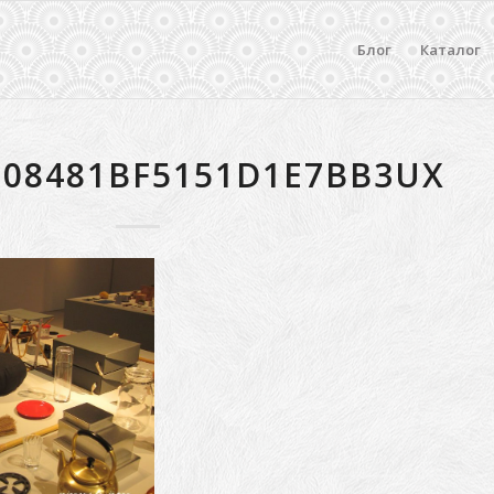
Блог
Каталог
008481BF5151D1E7BB3UX