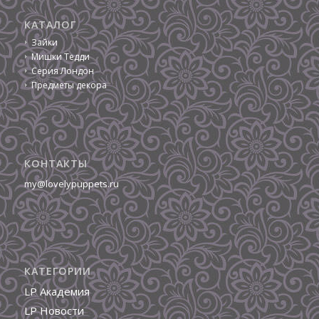
КАТАЛОГ
Зайки
Мишки Тедди
Серия Лондон
Предметы декора
КОНТАКТЫ
my@lovelypuppets.ru
КАТЕГОРИИ
LP Академия
LP Новости