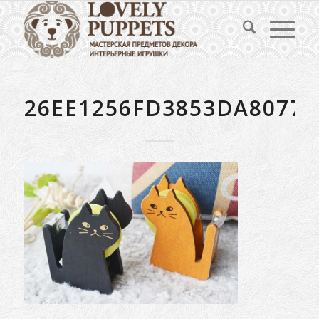
26EE1256FD3853DA8077