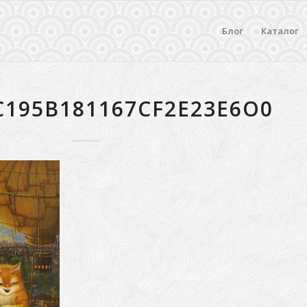
Блог
Каталог
C195B181167CF2E23E6O0