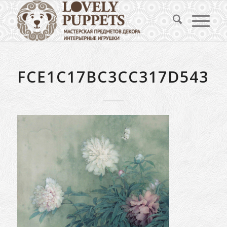
FCE1C17BC3CC317D543C9