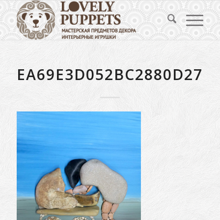
EA69E3D052BC2880D270