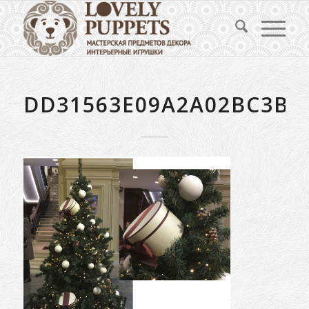
DD31563E09A2A02BC3BF