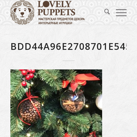
BDD44A96E2708701E5452