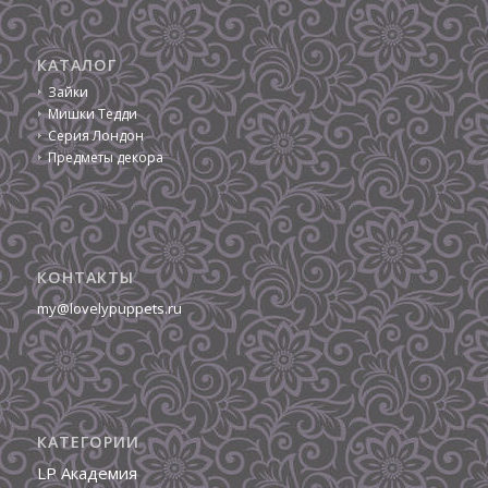
КАТАЛОГ
Зайки
Мишки Тедди
Серия Лондон
Предметы декора
КОНТАКТЫ
my@lovelypuppets.ru
КАТЕГОРИИ
LP Академия