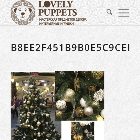
B8EE2F451B9B0E5C9CEE1