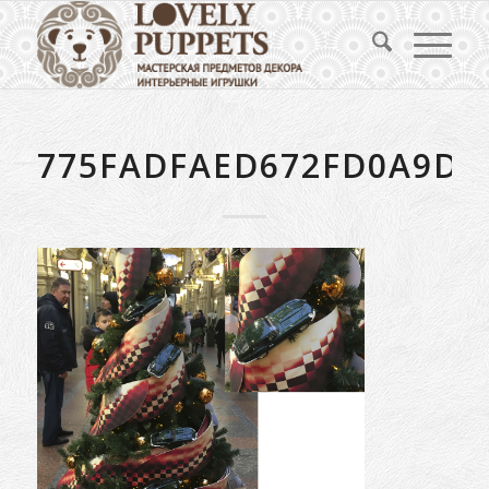
775FADFAED672FD0A9D2