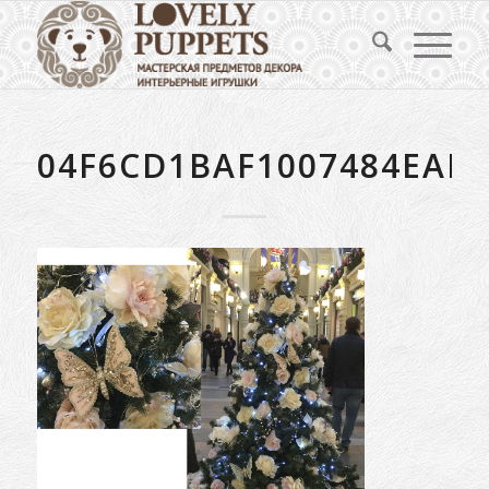
04F6CD1BAF1007484EAD