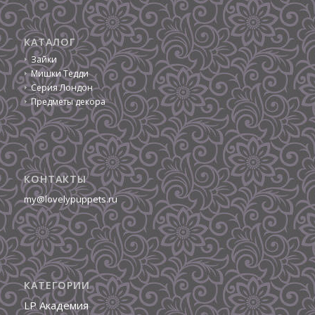
КАТАЛОГ
Зайки
Мишки Тедди
Серия Лондон
Предметы декора
КОНТАКТЫ
my@lovelypuppets.ru
КАТЕГОРИИ
LP Академия