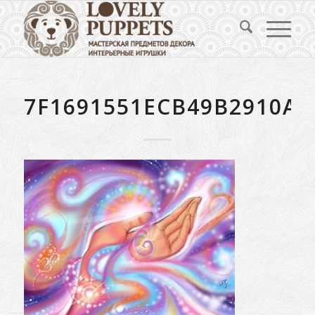
7F1691551ECB49B2910A