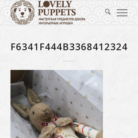
F6341F444B3368412324C