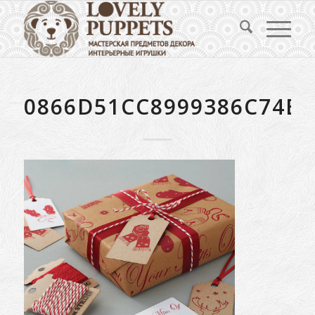
0866D51CC8999386C74EA