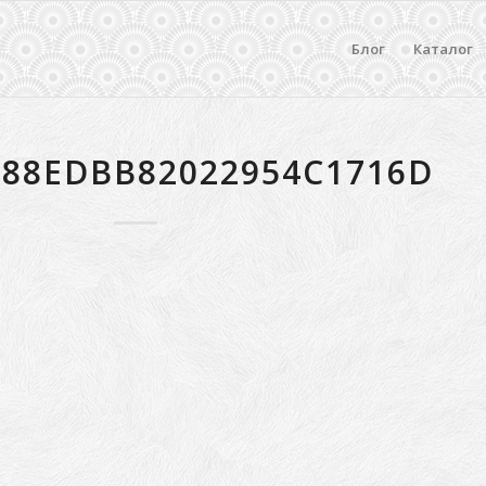
Блог
Каталог
288EDBB82022954C1716D