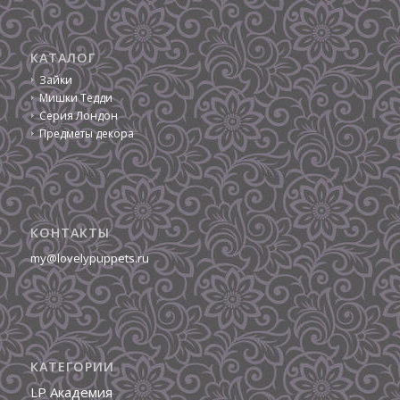
КАТАЛОГ
Зайки
Мишки Тедди
Серия Лондон
Предметы декора
КОНТАКТЫ
my@lovelypuppets.ru
КАТЕГОРИИ
LP Академия