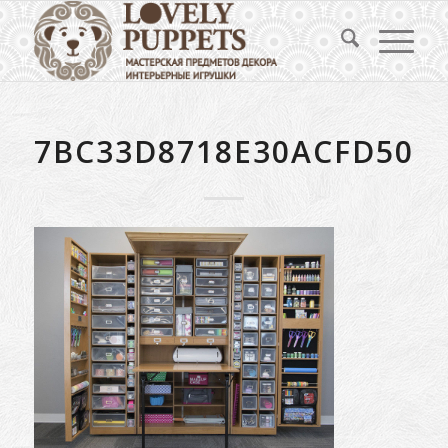
7BC33D8718E30ACFD50C