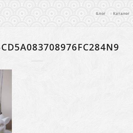
Блог
Каталог
6CD5A083708976FC284N9