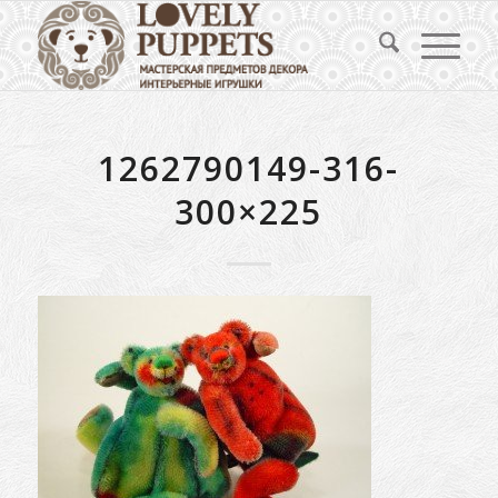
1262790149-316-
300×225