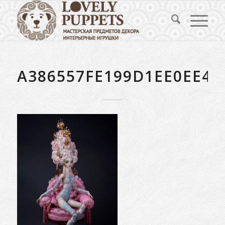
A386557FE199D1EE0EE4A