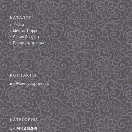
КАТАЛОГ
Зайки
Мишки Тедди
Серия Лондон
Предметы декора
КОНТАКТЫ
my@lovelypuppets.ru
КАТЕГОРИИ
LP Академия