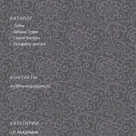
КАТАЛОГ
Зайки
Мишки Тедди
Серия Лондон
Предметы декора
КОНТАКТЫ
my@lovelypuppets.ru
КАТЕГОРИИ
LP Академия