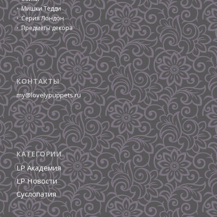
Мишки Тедди
Серия Лондон
Предметы декора
КОНТАКТЫ
my@lovelypuppets.ru
КАТЕГОРИИ
LP Академия
LP Новости
Суслопатия