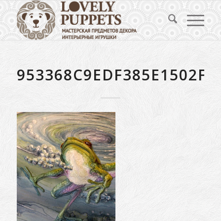
953368C9EDF385E1502FC