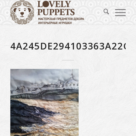
4A245DE294103363A22C