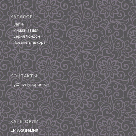
КАТАЛОГ
Зайки
Мишки Тедди
Серия Лондон
Предметы декора
КОНТАКТЫ
my@lovelypuppets.ru
КАТЕГОРИИ
LP Академия