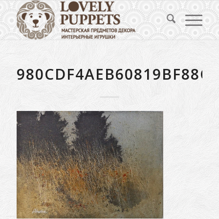
980CDF4AEB60819BF88C1