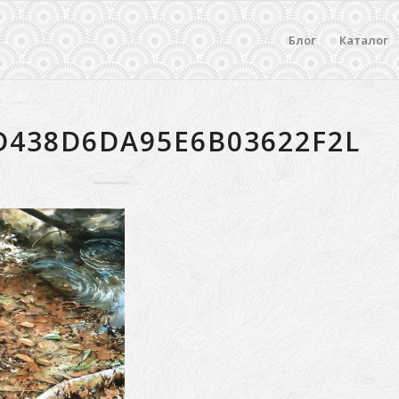
Блог
Каталог
D438D6DA95E6B03622F2L