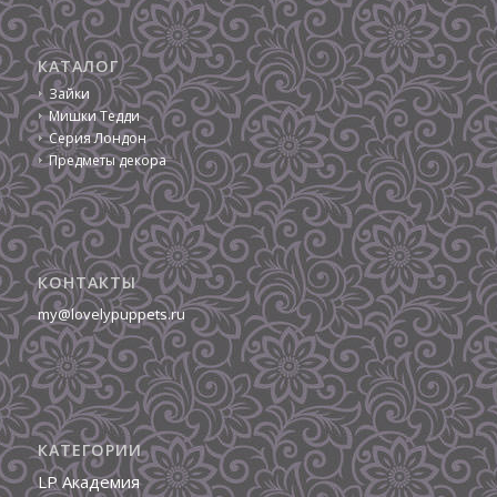
КАТАЛОГ
Зайки
Мишки Тедди
Серия Лондон
Предметы декора
КОНТАКТЫ
my@lovelypuppets.ru
КАТЕГОРИИ
LP Академия