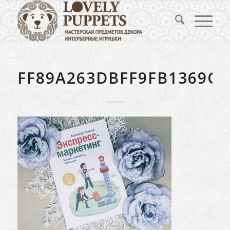
FF89A263DBFF9FB1369C4