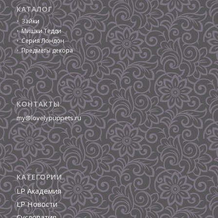
КАТАЛОГ
Зайки
Мишки Тедди
Серия Лондон
Предметы декора
КОНТАКТЫ
my@lovelypuppets.ru
КАТЕГОРИИ
LP Академия
LP Новости
Суслопатия