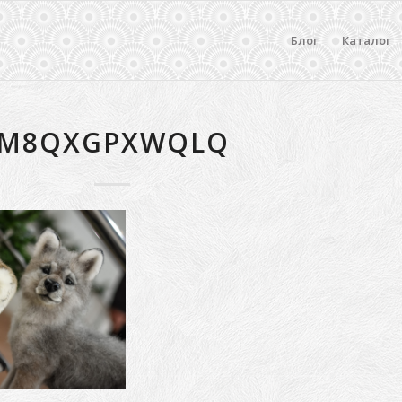
Блог
Каталог
M8QXGPXWQLQ