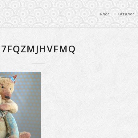
Блог
Каталог
7FQZMJHVFMQ